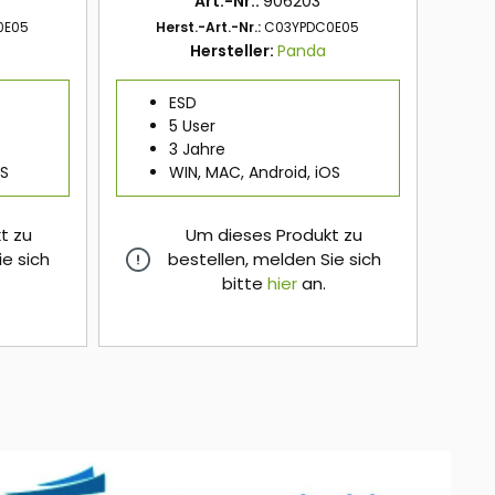
Art.-Nr.:
906203
0E05
Herst.-Art.-Nr.:
C03YPDC0E05
Hersteller:
Panda
ESD
5 User
3 Jahre
OS
WIN, MAC, Android, iOS
t zu
Um dieses Produkt zu
ie sich
bestellen, melden Sie sich
bitte
hier
an.
hier