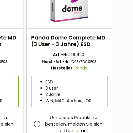
te MD
Panda Dome Complete MD
D
(3 User - 3 Jahre) ESD
Art.-Nr.:
906201
0E03
Herst.-Art.-Nr.:
C03YPDC0E03
Hersteller:
Panda
ESD
3 User
3 Jahre
OS
WIN, MAC, Android, iOS
t zu
Um dieses Produkt zu
ie sich
bestellen, melden Sie sich
bitte
hier
an.