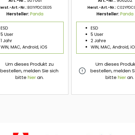
Art.-Nr.:
507061
Art.-Nr.:
906202
erst.-Art.-Nr.:
B01YPDC0E05
Herst.-Art.-Nr.:
C02YPDC
Hersteller:
Panda
Hersteller:
Panda
ESD
ESD
5 User
5 User
1 Jahr
2 Jahre
WIN, MAC, Android, iOS
WIN, MAC, Android, i
Um dieses Produkt zu
Um dieses Produk
bestellen, melden Sie sich
bestellen, melden S
bitte
hier
an.
bitte
hier
an.
hier
hier