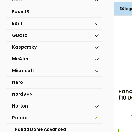
> 50 lag
EaseUS
ESET
GData
Kaspersky
McAfee
Microsoft
Nero
Pand
NordVPN
(10 U
Norton
Panda
Panda Dome Advanced