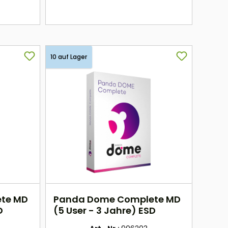
hier
10 auf Lager
te MD
Panda Dome Complete MD
D
(5 User - 3 Jahre) ESD