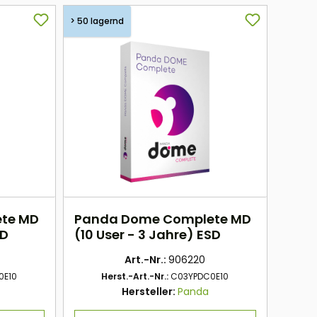
> 50 lagernd
te MD
Panda Dome Complete MD
SD
(10 User - 3 Jahre) ESD
Art.-Nr.:
906220
0E10
Herst.-Art.-Nr.:
C03YPDC0E10
Hersteller:
Panda