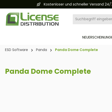
Kostenloser und schneller Versand 24/7
pringen
Zur Hauptnavigation springen
NEUERSCHEINUNGE
ESD Software
Panda
Panda Dome Complete
Panda Dome Complete