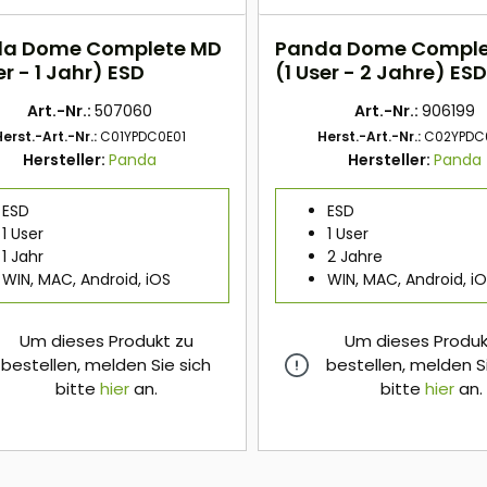
a Dome Complete MD
Panda Dome Comple
er - 1 Jahr) ESD
(1 User - 2 Jahre) ES
Art.-Nr.:
507060
Art.-Nr.:
906199
Herst.-Art.-Nr.:
C01YPDC0E01
Herst.-Art.-Nr.:
C02YPDC
Hersteller:
Panda
Hersteller:
Panda
ESD
ESD
1 User
1 User
1 Jahr
2 Jahre
WIN, MAC, Android, iOS
WIN, MAC, Android, i
Um dieses Produkt zu
Um dieses Produk
bestellen, melden Sie sich
bestellen, melden S
bitte
hier
an.
bitte
hier
an.
hier
hier