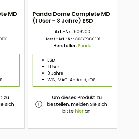
te MD
Panda Dome Complete MD
D
(1 User - 3 Jahre) ESD
Art.-Nr.:
906200
0E01
Herst.-Art.-Nr.:
C03YPDC0E01
Hersteller:
Panda
ESD
1 User
3 Jahre
OS
WIN, MAC, Android, iOS
t zu
Um dieses Produkt zu
ie sich
bestellen, melden Sie sich
bitte
hier
an.
hier