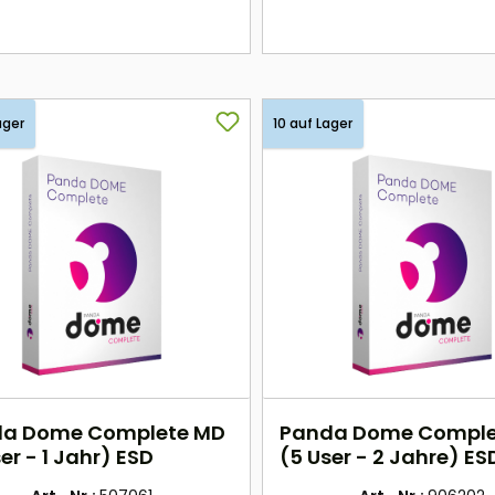
hier
hier
ager
10 auf Lager
a Dome Complete MD
Panda Dome Comple
er - 1 Jahr) ESD
(5 User - 2 Jahre) ES