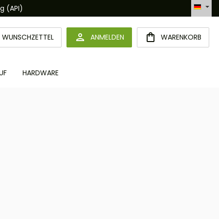
Hotline +49 6094 365 989-0
DU HAST 0 PRODUKTE AUF DEM MERKZETTEL
WUNSCHZETTEL
ANMELDEN
WARENKORB
UF
HARDWARE