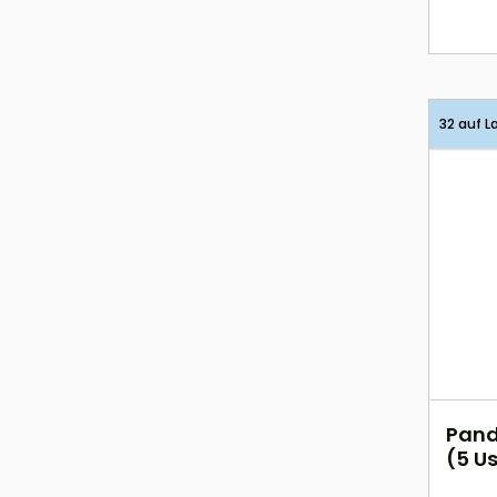
32 auf L
Pand
(5 Us