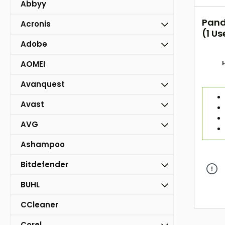
Abbyy
Pand
Acronis
(1 Us
Adobe
AOMEI
Avanquest
Avast
AVG
Ashampoo
Bitdefender
BUHL
CCleaner
Corel