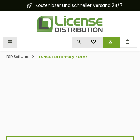
Kostenloser und schneller Versand 24/7
alt springen
DU HAST 0 PRODUKTE 
ESD Software
TUNGSTEN Formely KOFAX