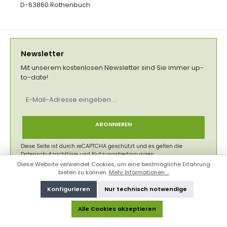
D-63860 Rothenbuch
Newsletter
Mit unserem kostenlosen Newsletter sind Sie immer up-
to-date!
E-
Mail-
Adresse
*
ABONNIEREN
Diese Seite ist durch reCAPTCHA geschützt und es gelten die
Datenschutzrichtlinie
und
Nutzungsbedingungen
.
Diese Website verwendet Cookies, um eine bestmögliche Erfahrung
Datenschutz
bieten zu können.
Mehr Informationen ...
Ich habe die
Datenschutzbestimmungen
zur Kenntnis
Konfigurieren
Nur technisch notwendige
genommen und die
AGB
gelesen und bin mit ihnen
einverstanden.
*
Alle Cookies akzeptieren