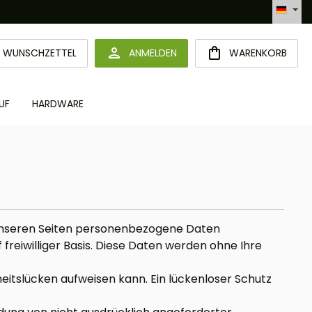
Automatisierte Bestellabwicklung (API)
DU HAST 0 PRODUKTE AUF DEM MERKZETTEL
WUNSCHZETTEL
ANMELDEN
WARENKORB
UF
HARDWARE
 unseren Seiten personenbezogene Daten
freiwilliger Basis. Diese Daten werden ohne Ihre
heitslücken aufweisen kann. Ein lückenloser Schutz