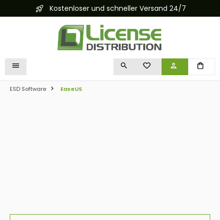
Kostenloser und schneller Versand 24/7
alt springen
DU HAST 0 PRODUKTE 
ESD Software
EaseUS