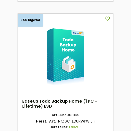
> 50 lagernd
EaseUS Todo Backup Home (1 PC -
Lifetime) ESD
Art.-Nr.:
908195
Herst.-Art.-Nr.:
SC-EDURWPW1L-1
Hersteller:
EaseUS