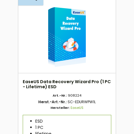
EaseUS Data Recovery Wizard Pro (1 PC
- Lifetime) ESD
Art.-Nr.:
908224
Herst.-Art.-Nr.:
SC-EDURWPW1L
Hersteller:
EaseUS
ESD
1 PC
lifetime