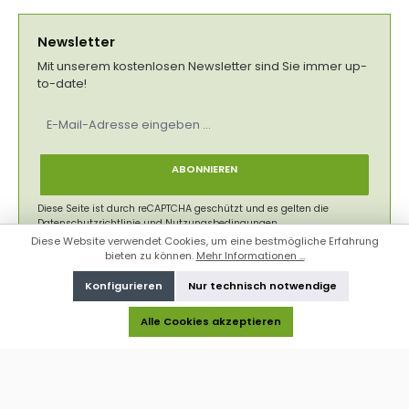
Newsletter
Mit unserem kostenlosen Newsletter sind Sie immer up-
to-date!
E-
Mail-
Adresse
*
ABONNIEREN
Diese Seite ist durch reCAPTCHA geschützt und es gelten die
Datenschutzrichtlinie
und
Nutzungsbedingungen
.
Diese Website verwendet Cookies, um eine bestmögliche Erfahrung
Datenschutz
bieten zu können.
Mehr Informationen ...
Ich habe die
Datenschutzbestimmungen
zur Kenntnis
Konfigurieren
Nur technisch notwendige
genommen und die
AGB
gelesen und bin mit ihnen
einverstanden.
*
Alle Cookies akzeptieren