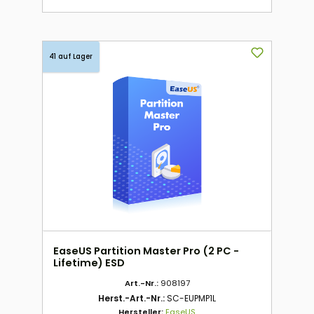
41 auf Lager
EaseUS Partition Master Pro (2 PC -
Lifetime) ESD
Art.-Nr.:
908197
Herst.-Art.-Nr.:
SC-EUPMP1L
Hersteller:
EaseUS