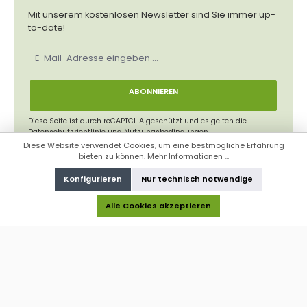
Mit unserem kostenlosen Newsletter sind Sie immer up-
to-date!
E-
Mail-
Adresse
*
ABONNIEREN
Diese Seite ist durch reCAPTCHA geschützt und es gelten die
Datenschutzrichtlinie
und
Nutzungsbedingungen
.
Diese Website verwendet Cookies, um eine bestmögliche Erfahrung
Datenschutz
bieten zu können.
Mehr Informationen ...
Ich habe die
Datenschutzbestimmungen
zur Kenntnis
Konfigurieren
Nur technisch notwendige
genommen und die
AGB
gelesen und bin mit ihnen
einverstanden.
*
Alle Cookies akzeptieren