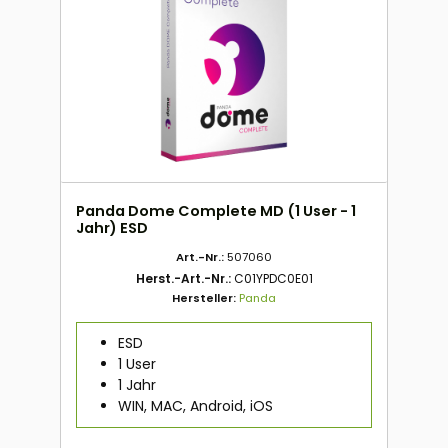
Panda Dome Complete MD (1 User - 1
Jahr) ESD
Art.-Nr.:
507060
Herst.-Art.-Nr.:
C01YPDC0E01
Hersteller:
Panda
ESD
1 User
1 Jahr
WIN, MAC, Android, iOS