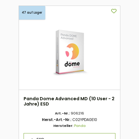
47 auf Lager
Panda Dome Advanced MD (10 User - 2
Jahre) ESD
Art.-Nr.:
906216
Herst.-Art.-Nr.:
C02YPDA0E10
Hersteller:
Panda