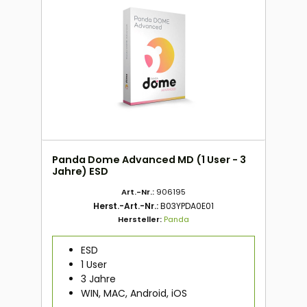
Panda Dome Advanced MD (1 User - 3
Jahre) ESD
Art.-Nr.:
906195
Herst.-Art.-Nr.:
B03YPDA0E01
Hersteller:
Panda
ESD
1 User
3 Jahre
WIN, MAC, Android, iOS