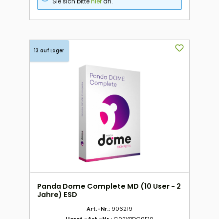
Sie sich bitte
hier
an.
13 auf Lager
Panda Dome Complete MD (10 User - 2
Jahre) ESD
Art.-Nr.:
906219