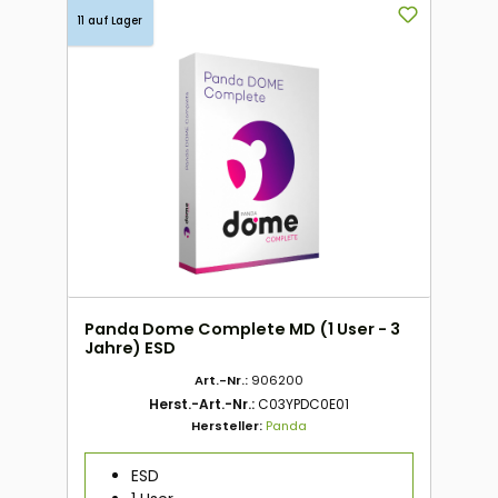
11 auf Lager
Panda Dome Complete MD (1 User - 3
Jahre) ESD
Art.-Nr.:
906200
Herst.-Art.-Nr.:
C03YPDC0E01
Hersteller:
Panda
ESD