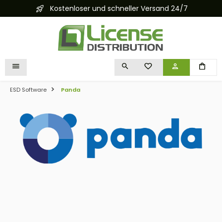
Kostenloser und schneller Versand 24/7
alt springen
DU HAST 0 PRODUKTE 
ESD Software
Panda