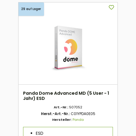
29 auf Lager
Panda Dome Advanced MD (5 User - 1
Jahr) ESD
Art.-Nr.:
507052
Herst.-Art.-Nr.:
C01YPDA0E05
Hersteller:
Panda
ESD