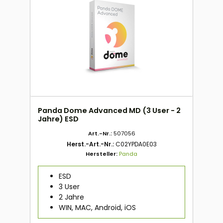
Panda Dome Advanced MD (3 User - 2
Jahre) ESD
Art.-Nr.:
507056
Herst.-Art.-Nr.:
C02YPDA0E03
Hersteller:
Panda
ESD
3 User
2 Jahre
WIN, MAC, Android, iOS