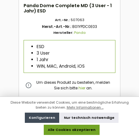
Panda Dome Complete MD (3 User - 1
Jahr) ESD
Art.-Nr.:
507063
Herst.-Art.-Nr.:
B01YPDC0E03
Hersteller:
Panda
ESD
3 User
1 Jahr
WIN, MAC, Android, iOS
Um dieses Produkt zu bestellen, melden
Sie sich bitte
hier
an.
Diese Website verwendet Cookies, um eine bestmögliche Erfahrung
Um dieses Produkt zu bestellen, melden
bieten zu können.
Mehr Informationen ...
Sie sich bitte
hier
an.
Konfigurieren
Nur technisch notwendige
Alle Cookies akzeptieren