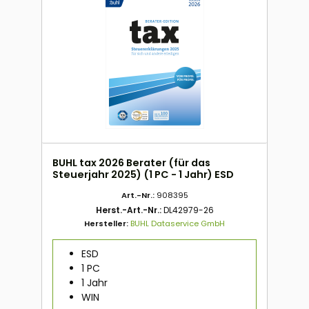
BUHL tax 2026 Berater (für das
Steuerjahr 2025) (1 PC - 1 Jahr) ESD
Art.-Nr.:
908395
Herst.-Art.-Nr.:
DL42979-26
Hersteller:
BUHL Dataservice GmbH
ESD
1 PC
1 Jahr
WIN