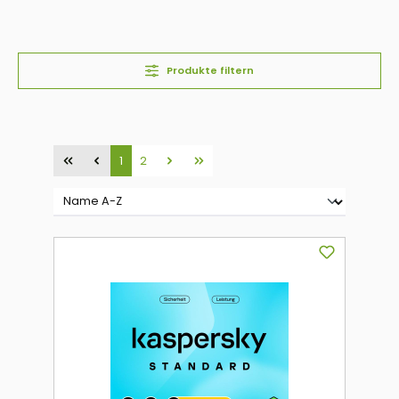
Produkte filtern
Seite
Seite
1
2