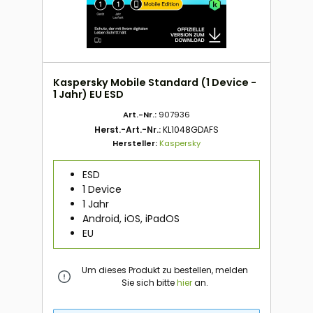
Kaspersky Mobile Standard (1 Device -
1 Jahr) EU ESD
Art.-Nr.:
907936
Herst.-Art.-Nr.:
KL1048GDAFS
Hersteller:
Kaspersky
ESD
1 Device
1 Jahr
Android, iOS, iPadOS
EU
Um dieses Produkt zu bestellen, melden
Sie sich bitte
hier
an.