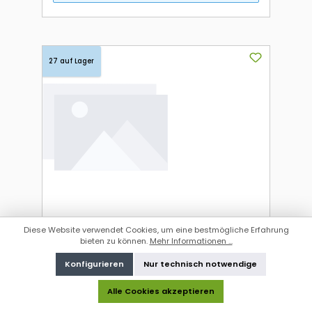
27 auf Lager
Diese Website verwendet Cookies, um eine bestmögliche Erfahrung
bieten zu können.
Mehr Informationen ...
Kaspersky Small Office Security (1
Konfigurieren
Nur technisch notwendige
Server + 10 Device + 10 Mobile - 2
Jahre) EU ESD
Art.-Nr.:
908412
Alle Cookies akzeptieren
Herst.-Art.-Nr.:
KL4541XDKDS