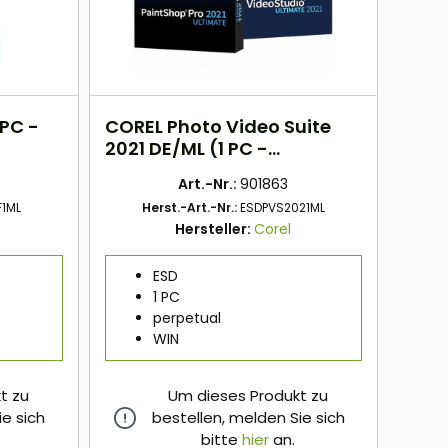
 PC -
COREL Photo Video Suite
2021 DE/ML (1 PC -
perpetual) ESD
Art.-Nr.:
901863
F1ML
Herst.-Art.-Nr.:
ESDPVS2021ML
Hersteller:
Corel
ESD
1 PC
perpetual
WIN
t zu
Um dieses Produkt zu
ie sich
bestellen, melden Sie sich
bitte
hier
an.