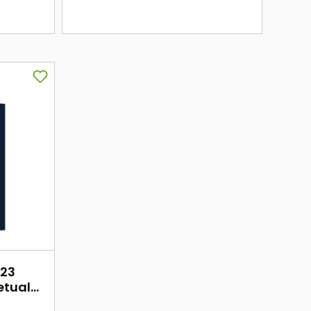
hier
023
etual)