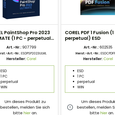
L PaintShop Pro 2023
COREL PDF 1 Fusion (1
MATE (1 PC - perpetual)
perpetual) ESD
Art.-Nr.:
907799
Art.-Nr.:
602535
rst.-Art.-Nr.:
ESDPSP2023ULML
Herst.-Art.-Nr.:
ESDCPDF
Hersteller:
Corel
Hersteller:
Corel
ESD
ESD
1 PC
1 PC
perpetual
perpetual
WIN
WIN
Um dieses Produkt zu
Um dieses Produk
bestellen, melden Sie sich
bestellen, melden S
bitte
hier
an.
bitte
hier
an.