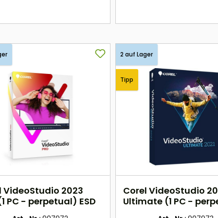
hier
hier
ger
2 auf Lager
Tipp
l VideoStudio 2023
Corel VideoStudio 2
(1 PC - perpetual) ESD
Ultimate (1 PC - perp
ESD