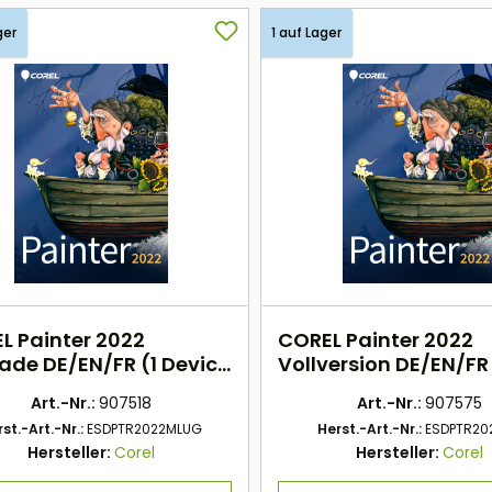
ger
1 auf Lager
L Painter 2022
COREL Painter 2022
ade DE/EN/FR (1 Device
Vollversion DE/EN/FR 
rpetual) ESD
Device - perpetual) 
Art.-Nr.:
907518
Art.-Nr.:
907575
st.-Art.-Nr.:
ESDPTR2022MLUG
Herst.-Art.-Nr.:
ESDPTR20
Hersteller:
Corel
Hersteller:
Corel