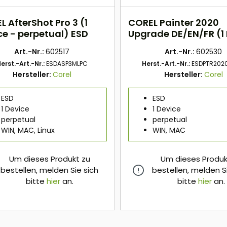
 AfterShot Pro 3 (1
COREL Painter 2020
ce - perpetual) ESD
Upgrade DE/EN/FR (1
- perpetual) ESD
Art.-Nr.:
602517
Art.-Nr.:
602530
erst.-Art.-Nr.:
ESDASP3MLPC
Herst.-Art.-Nr.:
ESDPTR202
Hersteller:
Corel
Hersteller:
Corel
ESD
ESD
1 Device
1 Device
perpetual
perpetual
WIN, MAC, Linux
WIN, MAC
Um dieses Produkt zu
Um dieses Produk
bestellen, melden Sie sich
bestellen, melden S
bitte
hier
an.
bitte
hier
an.
hier
hier