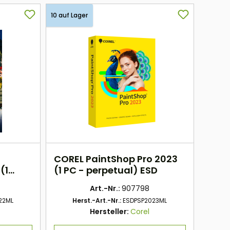
10 auf Lager
COREL PaintShop Pro 2023
(1
(1 PC - perpetual) ESD
ESD
Art.-Nr.:
907798
22ML
Herst.-Art.-Nr.:
ESDPSP2023ML
Hersteller:
Corel