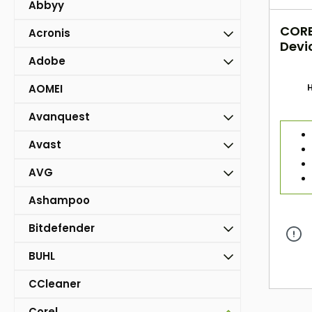
Abbyy
COREL
Acronis
Devi
Adobe
AOMEI
H
Avanquest
Avast
AVG
Ashampoo
Bitdefender
BUHL
CCleaner
Corel