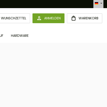
Hotline +49 6094 365 989-0
DU HAST 0 PRODUKTE AUF DEM MERKZETTEL
WUNSCHZETTEL
ANMELDEN
WARENKORB
UF
HARDWARE