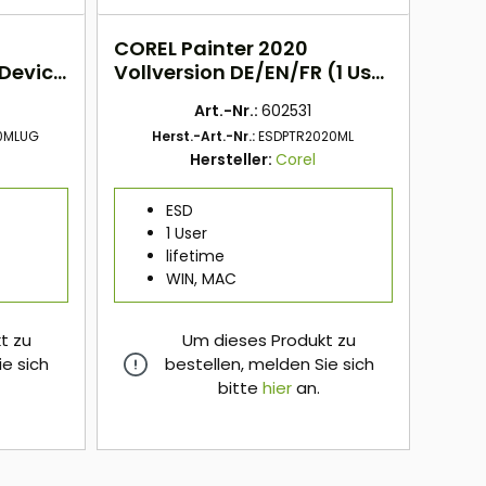
COREL Painter 2020
 Device
Vollversion DE/EN/FR (1 User
- Lifetime) ESD
Art.-Nr.:
602531
0MLUG
Herst.-Art.-Nr.:
ESDPTR2020ML
Hersteller:
Corel
ESD
1 User
lifetime
WIN, MAC
t zu
Um dieses Produkt zu
ie sich
bestellen, melden Sie sich
bitte
hier
an.
hier