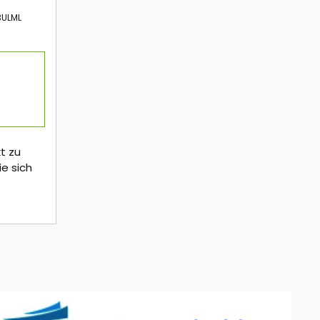
3ULML
t zu
ie sich