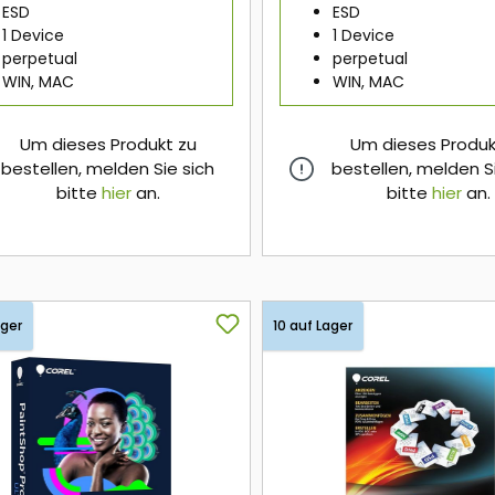
ESD
ESD
1 Device
1 Device
perpetual
perpetual
WIN, MAC
WIN, MAC
Um dieses Produkt zu
Um dieses Produk
bestellen, melden Sie sich
bestellen, melden S
bitte
hier
an.
bitte
hier
an.
hier
hier
ager
10 auf Lager