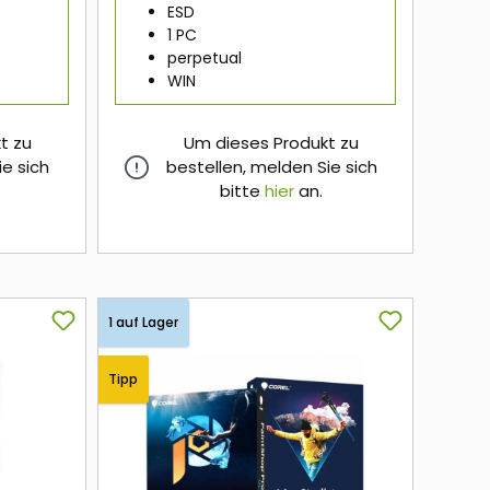
ESD
1 PC
perpetual
WIN
t zu
Um dieses Produkt zu
ie sich
bestellen, melden Sie sich
bitte
hier
an.
hier
1 auf Lager
Tipp