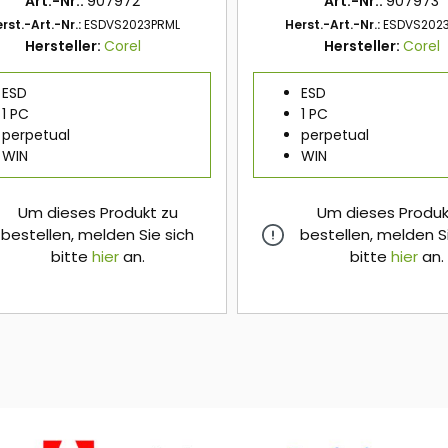
Art.-Nr.:
907972
Art.-Nr.:
907973
rst.-Art.-Nr.:
ESDVS2023PRML
Herst.-Art.-Nr.:
ESDVS202
Hersteller:
Corel
Hersteller:
Corel
ESD
ESD
1 PC
1 PC
perpetual
perpetual
WIN
WIN
Um dieses Produkt zu
Um dieses Produk
bestellen, melden Sie sich
bestellen, melden S
bitte
hier
an.
bitte
hier
an.
hier
hier