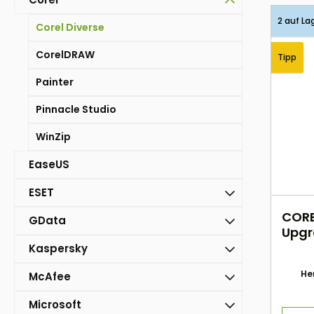
2 auf La
Corel Diverse
CorelDRAW
Tipp
Painter
Pinnacle Studio
WinZip
EaseUS
ESET
CORE
GData
Upgr
- pe
Kaspersky
Her
McAfee
Microsoft