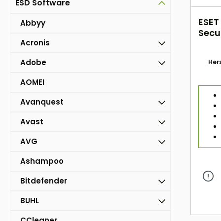
ESD Software
ESET
Abbyy
Secur
Acronis
1 Ja
Adobe
Hers
AOMEI
Avanquest
Avast
AVG
Ashampoo
Bitdefender
BUHL
CCleaner