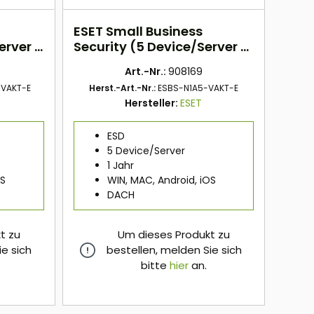
ESET Small Business
erver -
Security (5 Device/Server -
1 Jahr) DACH ESD
Art.-Nr.:
908169
-VAKT-E
Herst.-Art.-Nr.:
ESBS-N1A5-VAKT-E
Hersteller:
ESET
ESD
5 Device/Server
1 Jahr
OS
WIN, MAC, Android, iOS
DACH
t zu
Um dieses Produkt zu
ie sich
bestellen, melden Sie sich
bitte
hier
an.
hier