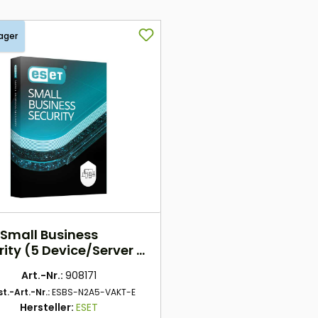
ager
 Small Business
rity (5 Device/Server -
hre) DACH ESD
Art.-Nr.:
908171
t.-Art.-Nr.:
ESBS-N2A5-VAKT-E
Hersteller:
ESET