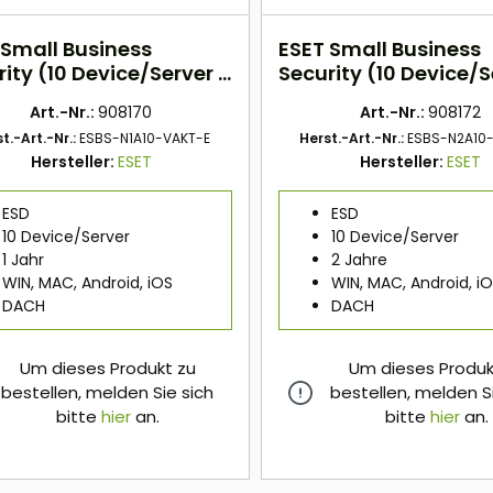
 Small Business
ESET Small Business
ity (10 Device/Server -
Security (10 Device/S
hr) DACH ESD
2 Jahre) DACH ESD
Art.-Nr.:
908170
Art.-Nr.:
908172
t.-Art.-Nr.:
ESBS-N1A10-VAKT-E
Herst.-Art.-Nr.:
ESBS-N2A10
Hersteller:
ESET
Hersteller:
ESET
ESD
ESD
10 Device/Server
10 Device/Server
1 Jahr
2 Jahre
WIN, MAC, Android, iOS
WIN, MAC, Android, i
DACH
DACH
Um dieses Produkt zu
Um dieses Produk
bestellen, melden Sie sich
bestellen, melden S
bitte
hier
an.
bitte
hier
an.
hier
hier