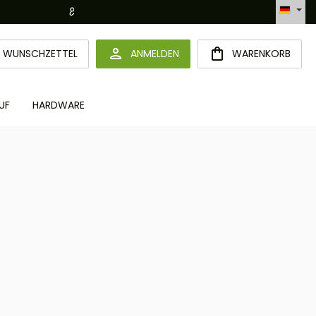
Hotline +49 6094 365 989-0
DU HAST 0 PRODUKTE AUF DEM MERKZETTEL
WUNSCHZETTEL
ANMELDEN
WARENKORB
UF
HARDWARE