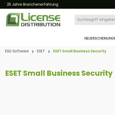
Kostenloser und schneller Versand 24/7
pringen
Zur Hauptnavigation springen
NEUERSCHEINUNGE
ESD Software
ESET
ESET Small Business Security
ESET Small Business Security