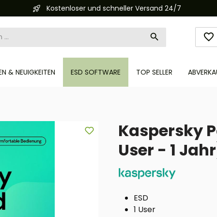
Kostenloser und schneller Versand 24/7
N & NEUIGKEITEN
ESD SOFTWARE
TOP SELLER
ABVERKA
Kaspersky 
User - 1 Jah
ESD
1 User