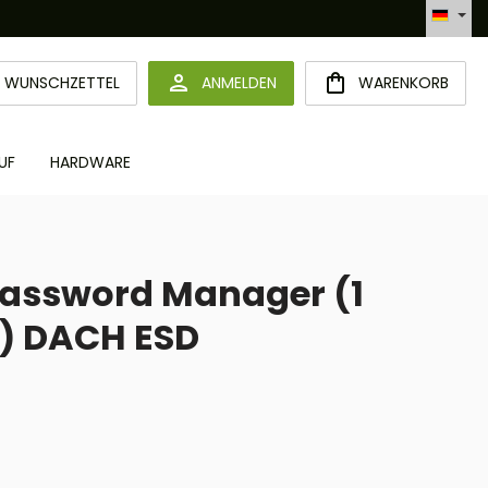
Automatisierte Bestellabwicklung (API)
DU HAST 0 PRODUKTE AUF DEM MERKZETTEL
WUNSCHZETTEL
ANMELDEN
WARENKORB
UF
HARDWARE
Password Manager (1
r) DACH ESD