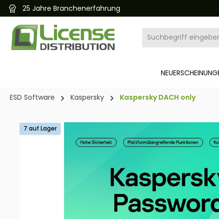
25 Jahre Branchenerfahrung
pringen
Zur Hauptnavigation springen
NEUERSCHEINUNGE
ESD Software
Kaspersky
Kaspersky DACH only
Bildergalerie überspringen
7 auf Lager