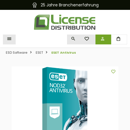
25 Jahre Branchenerfahrung
alt springen
DU HAST 0 PRODUKTE 
ESD Software
ESET
ESET Antivirus
Bildergalerie überspringen