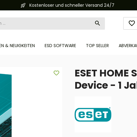
Kostenloser und schneller Versand 24/7
N & NEUIGKEITEN
ESD SOFTWARE
TOP SELLER
ABVERKA
ESET HOME S
Device - 1 J