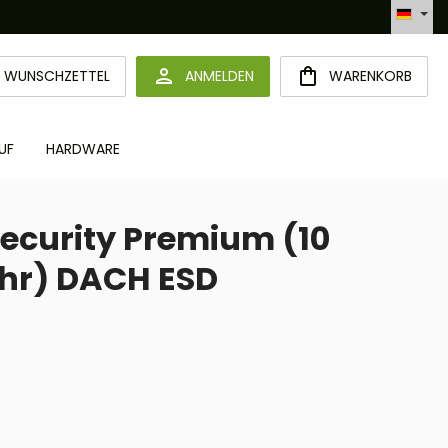
Automatisierte Bestellabwicklung (API)
DU HAST 0 PRODUKTE AUF DEM MERKZETTEL
WUNSCHZETTEL
ANMELDEN
WARENKORB
UF
HARDWARE
ecurity Premium (10
ahr) DACH ESD