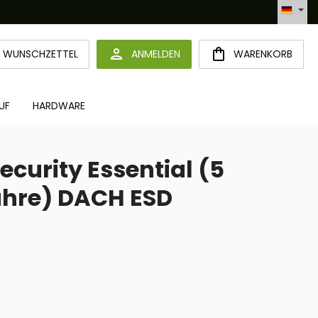
Automatisierte Bestellabwicklung (API)
DU HAST 0 PRODUKTE AUF DEM MERKZETTEL
WUNSCHZETTEL
ANMELDEN
WARENKORB
UF
HARDWARE
curity Essential (5
Jahre) DACH ESD